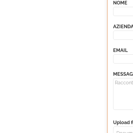
Leave
NOME
this
field
blank
AZIEND
EMAIL
MESSAG
Upload f