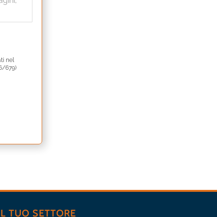
agini,
ti nel
6/679)
IL TUO SETTORE