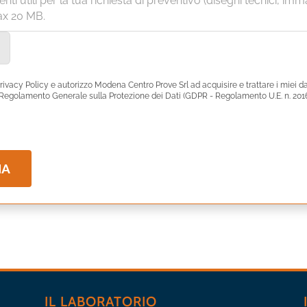
i utili per la tua richiesta di preventivo (disegni tecnici, imm
Max 20 MB.
Privacy Policy e autorizzo Modena Centro Prove Srl ad acquisire e trattare i miei da
l Regolamento Generale sulla Protezione dei Dati (GDPR - Regolamento U.E. n. 201
IA
IL LABORATORIO