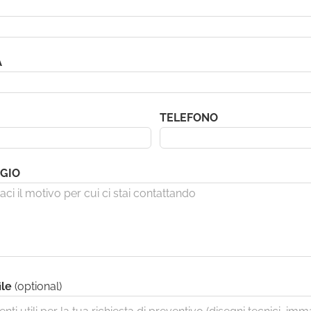
A
TELEFONO
GIO
ile
(optional)