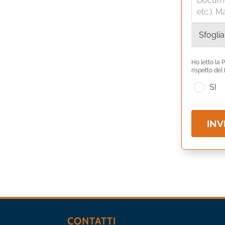
Document
etc.). 
Sfoglia
Ho letto la 
rispetto de
SI
INV
CONTATTI