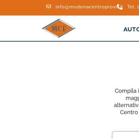

info@modenacentroprove.it

Tel.
AUT
Compila 
maggi
alternati
Centro 