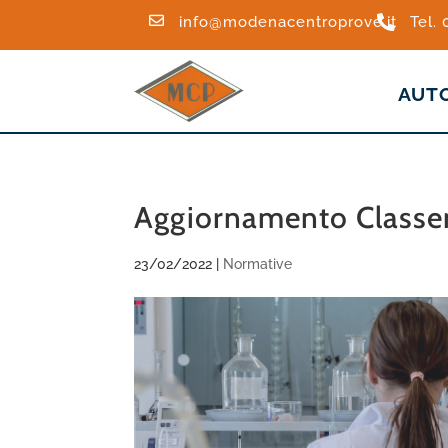

info@modenacentroprove.it

Tel.
AUT
Aggiornamento Class
23/02/2022
|
Normative