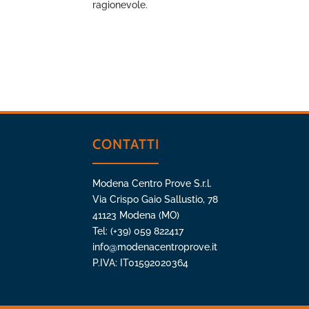
ragionevole.
CONTATTI
Modena Centro Prove S.r.l.
Via Crispo Gaio Sallustio, 78
41123 Modena (MO)
Tel: (+39) 059 822417
info@modenacentroprove.it
P.IVA: IT01592020364