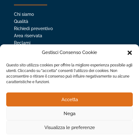
Chi siamo
Qualità
Richiedi preventivo
Area riservata
Reclami
Privacy policy
Gestisci Consenso Cookie
Whistleblowing
Questo sito utilizza cookies per offrire la migliore esperienza possibile agli
utenti. Cliccando su "accetta" consenti l'utilizzo dei cookies. Non
IL TUO SETTORE
acconsentire o ritirare il consenso può influire negativamente su alcune
caratteristiche e funzioni.
Automotive
Accetta
Ceramica
Ecologia
Nega
Meccanica
Visualizza le preferenze
Modena Centro Prove S.r.l. |
Privacy Policy
| Proudly developed