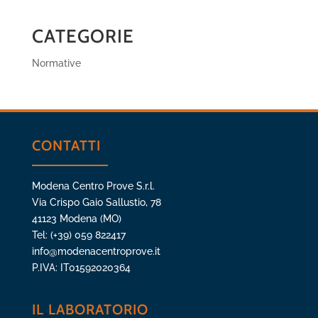
CATEGORIE
Normative
CONTATTI
Modena Centro Prove S.r.l.
Via Crispo Gaio Sallustio, 78
41123 Modena (MO)
Tel: (+39) 059 822417
info@modenacentroprove.it
P.IVA: IT01592020364
IL LABORATORIO