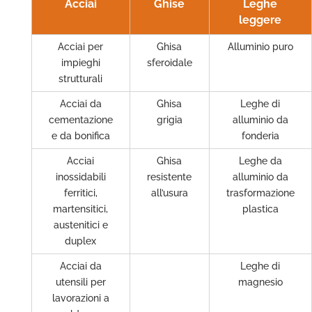
Acciai
Ghise
Leghe
leggere
Acciai per
Ghisa
Alluminio puro
impieghi
sferoidale
strutturali
Acciai da
Ghisa
Leghe di
cementazione
grigia
alluminio da
e da bonifica
fonderia
Acciai
Ghisa
Leghe da
inossidabili
resistente
alluminio da
ferritici,
all’usura
trasformazione
martensitici,
plastica
austenitici e
duplex
Acciai da
Leghe di
utensili per
magnesio
lavorazioni a