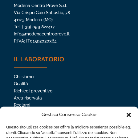
Modena Centro Prove S.r.l.
Via Crispo Gaio Sallustio, 78
41123 Modena (MO)
Tel: (+39) 059 822417
info@modenacentroprove.it
P.IVA: IT01592020364
IL LABORATORIO
Chi siamo
Qualità
Richiedi preventivo
Area riservata
Reclami
Privacy policy
Gestisci Consenso Cookie
Whistleblowing
Questo sito utilizza cookies per offrire la migliore esperienza possibile agli
utenti. Cliccando su "accetta" consenti l'utilizzo dei cookies. Non
IL TUO SETTORE