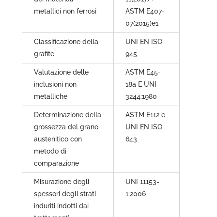
metallici non ferrosi
ASTM E407-
07(2015)e1
Classificazione della
UNI EN ISO
grafite
945
Valutazione delle
ASTM E45-
inclusioni non
18a E UNI
metalliche
3244:1980
Determinazione della
ASTM E112 e
grossezza del grano
UNI EN ISO
austenitico con
643
metodo di
comparazione
Misurazione degli
UNI 11153-
spessori degli strati
1:2006
induriti indotti dai